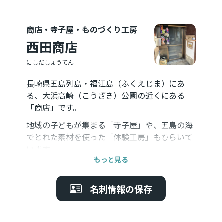
商店・寺子屋・ものづくり工房
西田商店
にしだしょうてん
長崎県五島列島・福江島（ふくえじま）にあ
る、大浜高崎（こうざき）公園の近くにある
「商店」です。
地域の子どもが集まる「寺子屋」や、五島の海
でとれた素材を使った「体験工房」もひらいて
います。
もっと見る
・営業時間 16:30〜18:00
・休みの日：7/25土、7/26日、8/1土
名刺情報の保存
・地図・アクセスはこちらです（↓）
https://maps.app.goo.gl/RCWp1EjMUmMB4w
GC7?g_st=com.google.maps.preview.copy