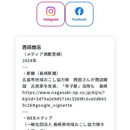
---
＜ご予約・お問合せについて＞
お問合せは下記のSNS（Instagram・Faceboo
k）のメッセージ、または「名刺情報を保存」
ボタンからメールにてご連絡いただけますと幸
いです。
西田商店
---
〈Goto islands Leather Workshop〉
〈メディア掲載実績〉
2024年
～Make, Feel, Enjoy! Experience the life of lea
---
ther craftsman〜
・新聞（長崎新聞）
price：4,400 yen, tax included (per person)
五島市地域おこし協力隊 西田さんが商店開
time：30〜40 minutes
設 古民家を改装、「寺子屋」活用も 長崎
Language：Japanese or English
https://www.nagasaki-np.co.jp/kijis/?
kijiid=3d79a2e9d5714c5389fc6ce0d843
・Map & Access
9c26#google_vignette
https://maps.app.goo.gl/RCWp1EjMUmMB4w
---
GC7?g_st=com.google.maps.preview.copy
・WEBメディア
（一般社団法人 長崎県地域おこし協力隊ネ
・please feel free to contact me.