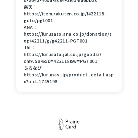
d-0643-400a-8c94-2f654fa6bb3c
楽天：
https://item.rakuten.co.jp/f422118-
goto/pgt001
ANA：
https://furusato.ana.co.jp/donation/t
op/42211/g/g42211-PGT001
JAL：
https://furusato.jal.co.jp/goods/?
cm%5B%5D=422118&w=PGT001
ふるなび：
https://furunavi.jp/product_detail.asp
x?pid=1745198