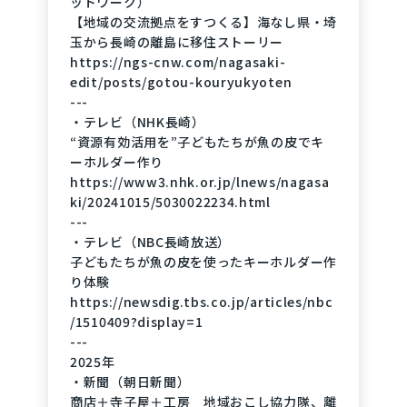
ットワーク）
SNS or E-mail (as below).
【地域の交流拠点をすつくる】海なし県・埼
---
玉から長崎の離島に移住ストーリー
〈体験：海の素材を使った作品づくり〉
https://ngs-cnw.com/nagasaki-
海でとれた素材を使って「ものづくり」してい
edit/posts/gotou-kouryukyoten
る工房の見学と作業を体験できます。
---
・テレビ（NHK長崎）
日程：※休みの日以外
“資源有効活用を”子どもたちが魚の皮でキ
時間：16:30〜18:00のどこか
ーホルダー作り
30〜40分 4,400円（1名様あたり）
https://www3.nhk.or.jp/lnews/nagasa
※1日1組限定。最大3名まで。
ki/20241015/5030022234.html
※事前ご予約制
---
※「体験ブース」への入室は、体験される方の
・テレビ（NBC長崎放送）
子どもたちが魚の皮を使ったキーホルダー作
みでお願いしております。
り体験
---
https://newsdig.tbs.co.jp/articles/nbc
＜小中学生向け・「寺子屋」のご案内＞
/1510409?display=1
・日程：※休みの日以外
---
・時間：16:30〜18:00
2025年
・人数：1グループ・2〜5名で開催
・新聞（朝日新聞）
・料金：1名・1回・税込1,200円
商店＋寺子屋＋工房 地域おこし協力隊、離