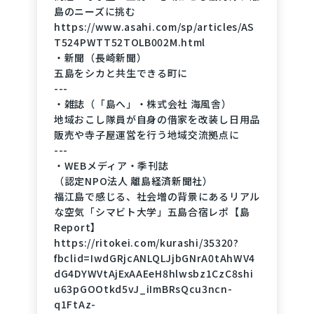
島のニーズに挑む
体験や見学をご希望の場合など、お気軽にお
https://www.asahi.com/sp/articles/AS
問合せくださいませ。
T524PWTT52TOLB002M.html
※事前ご予約制
・新聞（長崎新聞）
※送迎が必要な場合は、恐れ入りますが保護
五島をシカと共生できる町に
者様でお願いしております。
---
---
・雑誌（「島へ」・株式会社 海風舎）
＜よくあるご質問・お問合せ＞
地域おこし隊員が自身の借家を改装し日用品
・駐車場について
販売や寺子屋運営を行う地域交流拠点に
恐れ入りますが、施設に駐車場はございませ
---
・WEBメディア・季刊誌
ん。
（認定NPO法人 離島経済新聞社）
施設から徒歩数分の公園駐車場をご案内して
福江島で感じる、社会増の背景にあるリアル
おります。
な空気「シマビト大学」五島合宿レポ【島
※ご参考：施設から公園までの地図
Report】
https://maps.app.goo.gl/tYkukmUr4fzkekTG
https://ritokei.com/kurashi/35320?
fbclid=IwdGRjcANLQLJjbGNrA0tAhWV4
9?g_st=ig
dG4DYWVtAjExAAEeH8hlwsbz1CzC8shi
u63pGOOtkd5vJ_iImBRsQcu3ncn-
q1FtAz-