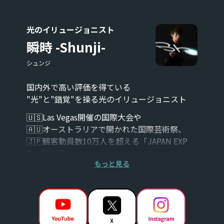
光のイリュージョニスト
瞬時 -Shunji-
シュンジ
国内外で高い評価を得ている
"光"と"錯覚"を操る光のイリュージョニスト
🇺🇸Las Vegas開催の国際大会や
🇦🇺オーストラリアで開かれた国際芸術祭、
🇯🇵観客動員数10万人を超える「JAPAN EXP
O」等出演。
もっと見る
週刊少年ジャンプ「ニセコイ」の映画、
めざましテレビ、有名アーティストのMVなどメ
ディア出演も豊富。
LED、和風、サイエンス、炎など
イベントに合わせた様々なテーマのショータイ